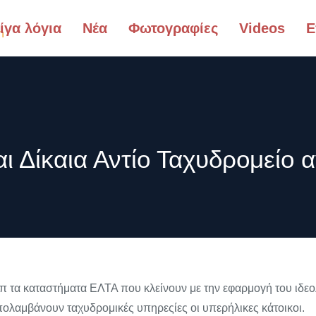
ίγα λόγια
Νέα
Φωτογραφίες
Videos
Ε
ι Δίκαια Αντίο Ταχυδρομείο
 απ τα καταστήματα ΕΛΤΑ που κλείνουν με την εφαρμογή του ι
ολαμβάνουν ταχυδρομικές υπηρεςίες οι υπερήλικες κάτοικοι.