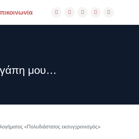
πικοινωνία
 αγάπη μου…
δεολογήματος «Πολυδιάστατος εκσυγχρονισμός»