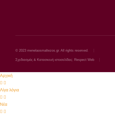
© 2023 menelaosmaltezos.gr. All rights reserved.
Σχεδιασμός & Κατασκευή ιστοσελίδας: Respect Web
Αρχική
Λίγα λόγια
Νέα