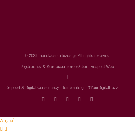
© 2023 menelaosmaltezos.gr. All rights reserved.
Σχεδιασμός & Κατασκευή ιστοσελίδας: Respect Web
Support & Digital Consultancy: Bombinate.gr - #YourDigitalBuzz
Αρχική