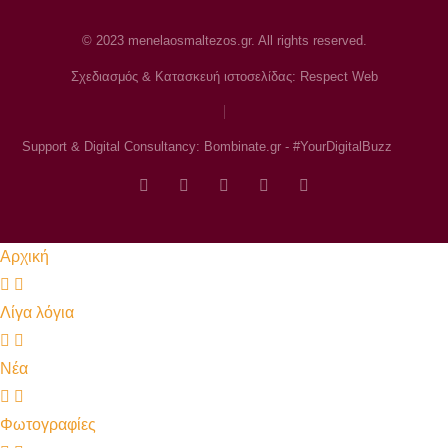
© 2023 menelaosmaltezos.gr. All rights reserved.
Σχεδιασμός & Κατασκευή ιστοσελίδας: Respect Web
Support & Digital Consultancy: Bombinate.gr - #YourDigitalBuzz
Αρχική
Λίγα λόγια
Νέα
Φωτογραφίες