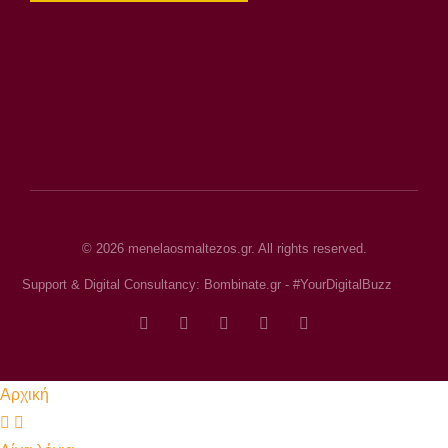
© 2026 menelaosmaltezos.gr. All rights reserved.
Support & Digital Consultancy: Bombinate.gr - #YourDigitalBuzz
Αρχική