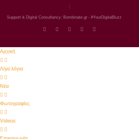
Support & Digital Consultancy: Bombinate.gr - #YourDigitalBuzz
Αρχική
Λίγα λόγια
Νέα
Φωτογραφίες
Videos
Επικοινωνία