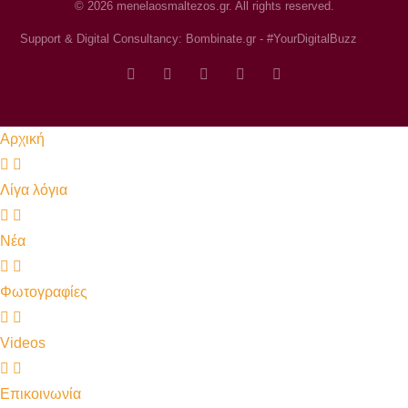
© 2026 menelaosmaltezos.gr. All rights reserved.
Support & Digital Consultancy: Bombinate.gr - #YourDigitalBuzz
Αρχική
Λίγα λόγια
Νέα
Φωτογραφίες
Videos
Επικοινωνία