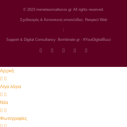
© 2023 menelaosmaltezos.gr. All rights reserved.
Σχεδιασμός & Κατασκευή ιστοσελίδας: Respect Web
Support & Digital Consultancy: Bombinate.gr - #YourDigitalBuzz
Αρχική
Λίγα λόγια
Νέα
Φωτογραφίες