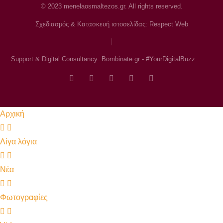
© 2023 menelaosmaltezos.gr. All rights reserved.
Σχεδιασμός & Κατασκευή ιστοσελίδας: Respect Web
Support & Digital Consultancy: Bombinate.gr - #YourDigitalBuzz
Αρχική
Λίγα λόγια
Νέα
Φωτογραφίες