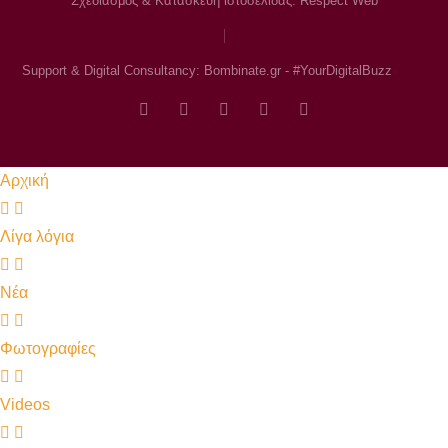
Σχεδιασμός & Κατασκευή ιστοσελίδας: Respect Web
Support & Digital Consultancy: Bombinate.gr - #YourDigitalBuzz
Αρχική
Λίγα λόγια
Νέα
Φωτογραφίες
Videos